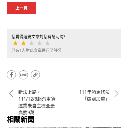
上一頁
您覺得這篇文章對您有幫助嗎?
★
★
★
★
★
已有
1
人對此文章進行了評分
新法上路，
111年酒駕修法
111/12/8起汽車貨
「處罰加重」
運業未自主檢查最
高罰9萬
相關新聞