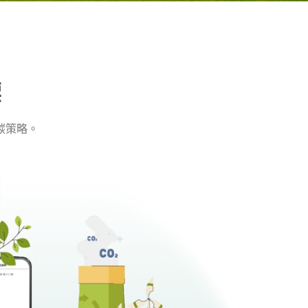
標
碳策略。