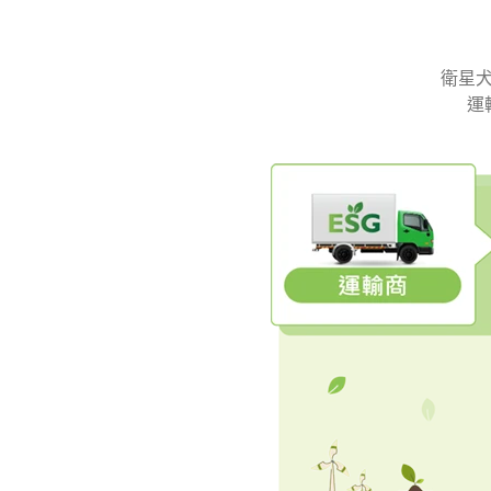
衛星犬
運