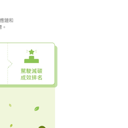
供應鏈和
標。