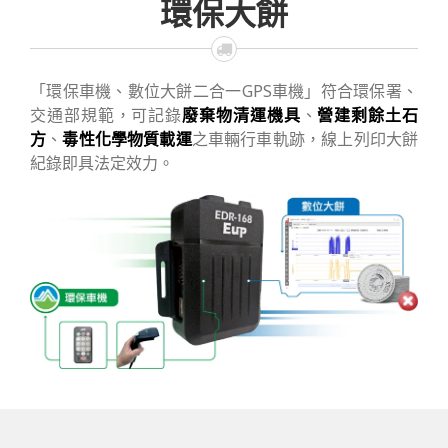
環保大餅
「環保車機、數位大餅二合一GPS車機」符合環保署、
交通部規範，可記錄
廢棄物清運機具
、
營建剩餘土石
方
、
毒性化學物質
載運
之車輛行車軌跡，線上列印大餅
紀錄即具法定效力。