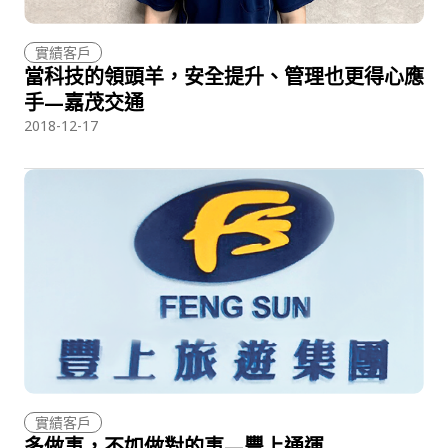
實績客戶
當科技的領頭羊，安全提升、管理也更得心應
手—嘉茂交通
2018-12-17
實績客戶
多做事，不如做對的事—豐上通運