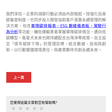
我們深信，企業的減碳行動必須由內部做起。除強化自身
碳盤查制度，也同步投入開發協助客戶落實永續管理的解
決方案，包含
車隊碳排報表、ESG 數據儀表板、駕駛行
為分析
等功能，輔佐運輸業者掌握車隊碳排情況，邁向低
碳轉型。衛星犬未來也將持續配合台灣淨零政策，自主設
定「逐年碳排下降」的管理目標，結合數據、技術與創
新，以行動實踐環境責任，與產業夥伴共創永續未來。
上一頁
您覺得這篇文章對您有幫助嗎?
★
★
★
★
★